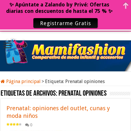
✨ Apúntate a Zalando by Privé: Ofertas
diarias con descuentos de hasta el 75 % ✨
Registrarme Gratis
Página principal
>
Etiqueta:
Prenatal opiniones
Etiquetas de archivos:
Prenatal opiniones
Prenatal: opiniones del outlet, cunas y
moda niños
0