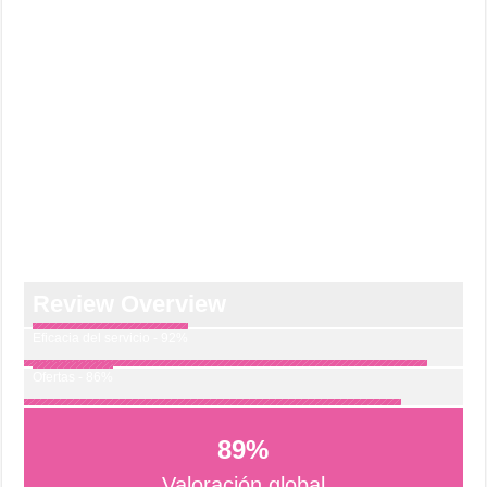
Review Overview
Eficacia del servicio - 92%
Ofertas - 86%
89
%
Valoración global