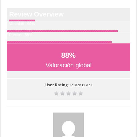
Review Overview
Variedad - 90%
Precios - 85%
88
%
Valoración global
User Rating:
No Ratings Yet !