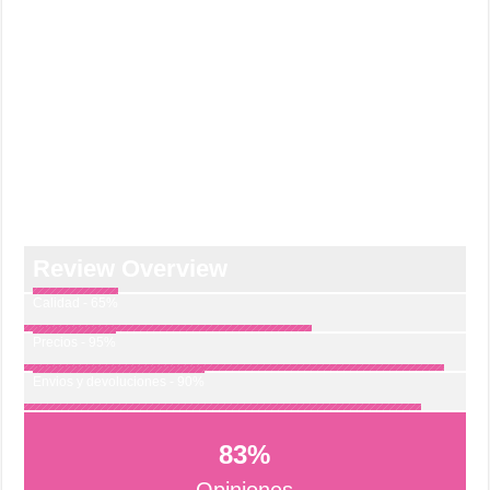
Review Overview
Calidad - 65%
Precios - 95%
Envios y devoluciones - 90%
83
%
Opiniones