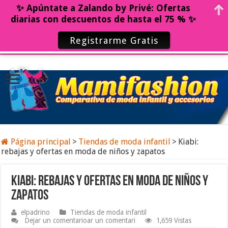
✨ Apúntate a Zalando by Privé: Ofertas
diarias con descuentos de hasta el 75 % ✨
Registrarme Gratis
Página principal
>
Tiendas de moda infantil
>
Kiabi:
rebajas y ofertas en moda de niños y zapatos
Kiabi: rebajas y ofertas en moda de niños y
zapatos
elpadrino
Tiendas de moda infantil
Dejar un comentarioar un comentari
1,659 Vistas